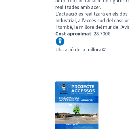
autòcton i instal·lació de figures r
realitzades amb acer.
L’actuació es realitzarà en els do
Industrial, a l’accés sud del casc u
I també, la millora del mur de l'A
Cost aproximat
: 28.700€
Ubicació de la millora
(Enllaç exter