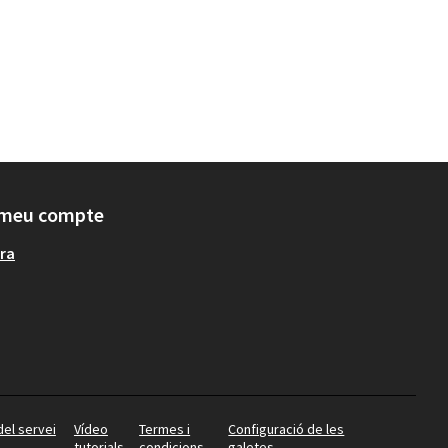
 meu compte
ra
del servei
Vídeo
Termes i
Configuració de les
tutorials
condicions
galetes