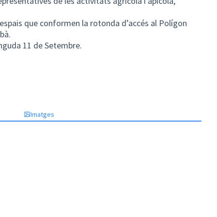
epresentatives de les activitats agrícola i apícola,
s espais que conformen la rotonda d’accés al Polígon
rbà.
vinguda 11 de Setembre.
n)
Imatges