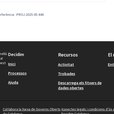
eferència: -PROJ-2025-05-446
relló.
Decidim
Recursos
El
a!
uest
Inici
Activitat
Ent
Processos
Trobades
Ajuda
Descarrega els fitxers de
dades obertes
Col·labora la Xarxa de Governs Oberts
Aspectes legals i condicions d’ús 
de Catalunya
Decidim Catalunya