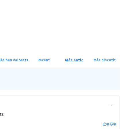
és ben valorats
Recent
Més antic
Més discutit
…
ts
0
0