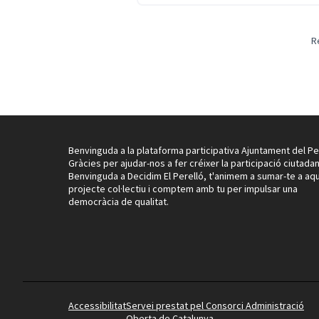
R
Benvinguda a la plataforma participativa Ajuntament del Pe
Gràcies per ajudar-nos a fer créixer la participació ciutadan
Benvinguda a Decidim El Perelló, t'animem a sumar-te a aq
projecte col·lectiu i comptem amb tu per impulsar una
democràcia de qualitat.
Accessibilitat
Servei prestat pel Consorci Administració
Oberta de Catalunya