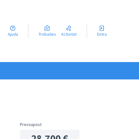
a llengua
Ajuda
Trobades
Activitat
Entra
el idioma
Pressupost
28.700 €