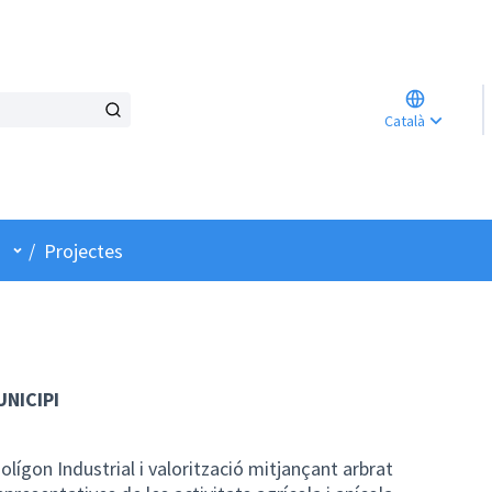
Triar l
Català
Elegir 
Menú d'usuari
/
Projectes
NICIPI
lígon Industrial i valorització mitjançant arbrat