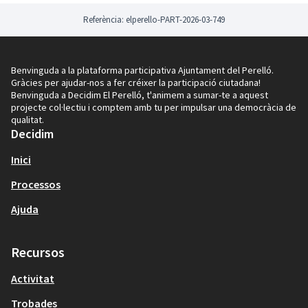
continua evolucionant, i per això comptem amb tu.
Les normes i el funcionament del procés queden
Referència: elperello-PART-2026-03-749
recollits en un document de bases, que garanteix que
tot el procediment sigui transparent, just i obert. El
procés serà revisat periòdicament i estarà acompanyat
Benvinguda a la plataforma participativa Ajuntament del Perelló.
per l’equip tècnic municipal.
Gràcies per ajudar-nos a fer créixer la participació ciutadana!
És el teu poble. És el teu pressupost. Participa i
Benvinguda a Decidim El Perelló, t'animem a sumar-te a aquest
projecte col·lectiu i comptem amb tu per impulsar una democràcia de
decideix.
qualitat.
Decidim
Inici
Processos
Ajuda
Recursos
Activitat
Trobades