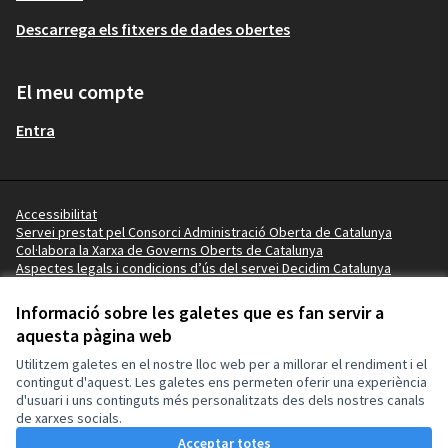
Descarrega els fitxers de dades obertes
El meu compte
Entra
Accessibilitat
Servei prestat pel Consorci Administració Oberta de Catalunya
Col·labora la Xarxa de Governs Oberts de Catalunya
Aspectes legals i condicions d’ús del servei Decidim Catalunya
Vídeo tutorials
Termes i condicions
Informació sobre les galetes que es fan servir a
Configuració de les galetes
aquesta pàgina web
Ajuntament del Perelló a X
Ajuntament del Perelló a Facebook
Ajuntament del Perelló a Instagram
Ajuntament del Perelló a GitHub
Utilitzem galetes en el nostre lloc web per a millorar el rendiment i el
(Enllaç extern)
(Enllaç extern)
(Enllaç extern)
(Enllaç extern)
contingut d'aquest. Les galetes ens permeten oferir una experiència
d'usuari i uns continguts més personalitzats des dels nostres canals
de xarxes socials.
Amb llicènc
(Enllaç exte
Acceptar totes