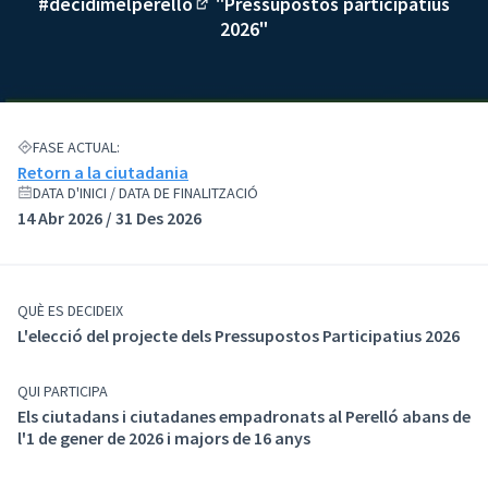
#decidimelperello
"Pressupostos participatius
(Enllaç extern)
2026"
FASE ACTUAL:
Retorn a la ciutadania
DATA D'INICI / DATA DE FINALITZACIÓ
14 Abr 2026 / 31 Des 2026
QUÈ ES DECIDEIX
L'elecció del projecte dels Pressupostos Participatius 2026
QUI PARTICIPA
Els ciutadans i ciutadanes empadronats al Perelló abans de
l'1 de gener de 2026 i majors de 16 anys