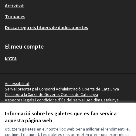
Activitat
Trobades
Descarrega els fitxers de dades obertes
El meu compte
Entra
Accessibilitat
Servei prestat pel Consorci Administració Oberta de Catalunya
Col·labora la Xarxa de Governs Oberts de Catalunya
Aspectes legals i condicions d’ús del servei Decidim Catalunya
Vídeo tutorials
Termes i condicions
Informació sobre les galetes que es fan servir a
Configuració de les galetes
aquesta pàgina web
Ajuntament del Perelló a X
Ajuntament del Perelló a Facebook
Ajuntament del Perelló a Instagram
Ajuntament del Perelló a GitHub
Utilitzem galetes en el nostre lloc web per a millorar el rendiment i el
(Enllaç extern)
(Enllaç extern)
(Enllaç extern)
(Enllaç extern)
contingut d'aquest. Les galetes ens permeten oferir una experiència