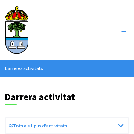
Menú 
Darreres activitats
Darrera activitat
Tots els tipus d'activitats