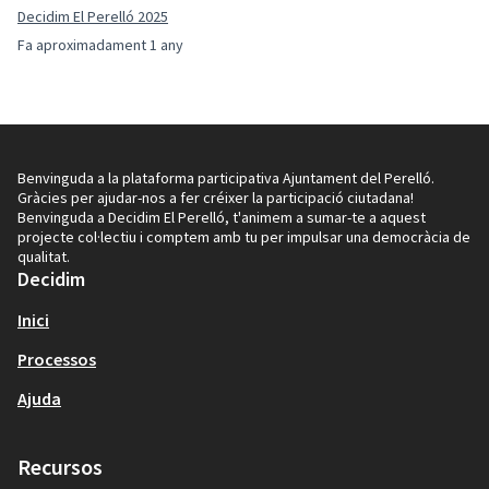
Decidim El Perelló 2025
Fa aproximadament 1 any
Benvinguda a la plataforma participativa Ajuntament del Perelló.
Gràcies per ajudar-nos a fer créixer la participació ciutadana!
Benvinguda a Decidim El Perelló, t'animem a sumar-te a aquest
projecte col·lectiu i comptem amb tu per impulsar una democràcia de
qualitat.
Decidim
Inici
Processos
Ajuda
Recursos