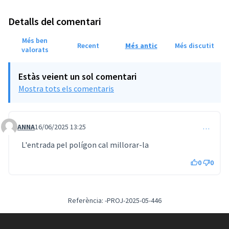
Detalls del comentari
Més ben
Recent
Més antic
Més discutit
valorats
Estàs veient un sol comentari
Mostra tots els comentaris
ANNA
16/06/2025 13:25
…
Comentari 360
L'entrada pel polígon cal millorar-la
0
0
Referència: -PROJ-2025-05-446