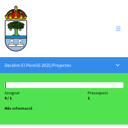
Menú 
Decidim El Perelló 2025
/
Projectes
Menú p
Assignat
Pressupost
0 / 1
1
Més informació