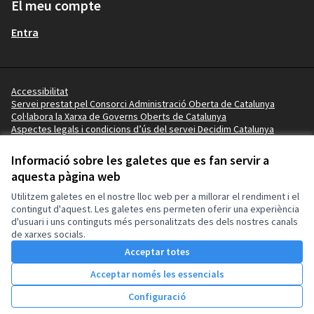
El meu compte
Entra
Accessibilitat
Servei prestat pel Consorci Administració Oberta de Catalunya
Col·labora la Xarxa de Governs Oberts de Catalunya
Aspectes legals i condicions d’ús del servei Decidim Catalunya
Vídeo tutorials
Termes i condicions
Informació sobre les galetes que es fan servir a
Configuració de les galetes
aquesta pàgina web
Ajuntament del Perelló a X
Ajuntament del Perelló a Facebook
Ajuntament del Perelló a Instagram
Ajuntament del Perelló a GitHub
Utilitzem galetes en el nostre lloc web per a millorar el rendiment i el
(Enllaç extern)
(Enllaç extern)
(Enllaç extern)
(Enllaç extern)
contingut d'aquest. Les galetes ens permeten oferir una experiència
d'usuari i uns continguts més personalitzats des dels nostres canals
de xarxes socials.
Amb llicènc
(Enllaç exte
Acceptar totes
(Enllaç extern)
Web creada amb
programari lliure
.
(Enllaç extern)
Acceptar només les essencials
Configuració
Inici
Cercar
Activitat
Entra
Enquesta Decidim